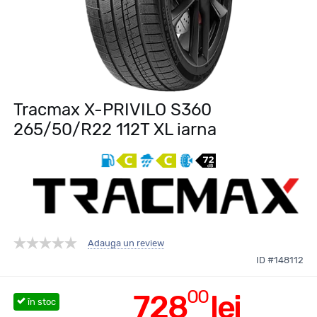
Tracmax X-PRIVILO S360
265/50/R22 112T XL iarna
Adauga un review
ID #148112
00
728
lei
în stoc