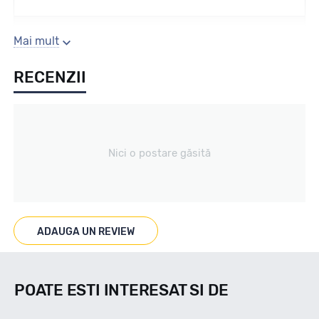
Sezon
Mai mult
RECENZII
Iarna
Tip vechicul
Nici o postare găsită
Turisme
Marcaje
ADAUGA UN REVIEW
POATE ESTI INTERESAT SI DE
Indice viteza