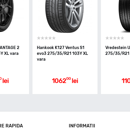
VANTAGE 2
Hankook K127 Ventus S1
Vredestein 
Y XL vara
evo3 275/35/R21 103Y XL
275/35/R21 
vara
0
00
lei
1062
lei
11
RE RAPIDA
INFORMATII