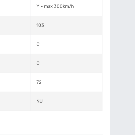
Y - max 300km/h
103
C
C
72
NU