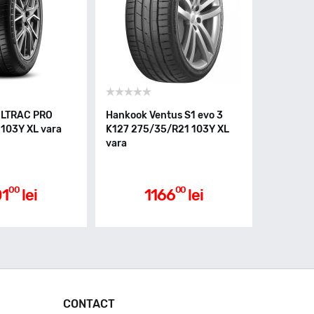
ULTRAC PRO
Hankook Ventus S1 evo 3
103Y XL vara
K127 275/35/R21 103Y XL
vara
00
00
01
lei
1166
lei
CONTACT