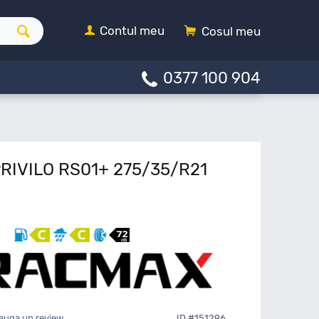
Contul meu
Cosul meu
0377 100 904
RIVILO RS01+ 275/35/R21
auga un review
ID #151296