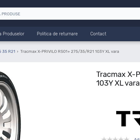
a Produselor
Politica de returnare
Contact
5 35 R21
Tracmax X-PRIVILO RS01+ 275/35/R21 103Y XL vara
Tracmax X-P
103Y XL vara
Ad