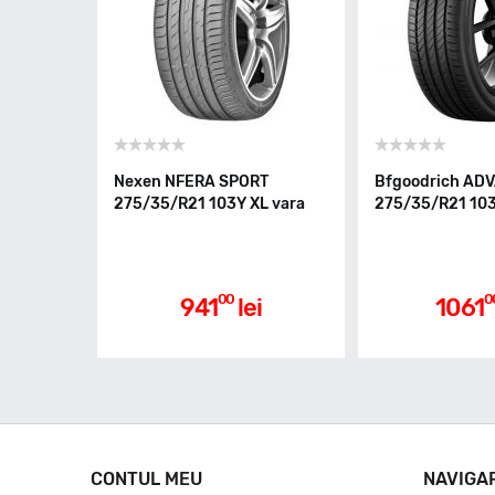
Nexen NFERA SPORT
Bfgoodrich AD
275/35/R21 103Y XL vara
275/35/R21 103
00
0
941
lei
1061
CONTUL MEU
NAVIGA