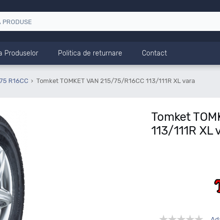
a Produselor
Politica de returnare
Contact
 75 R16CC
Tomket TOMKET VAN 215/75/R16CC 113/111R XL vara
Tomket TOM
113/111R XL 
Ad