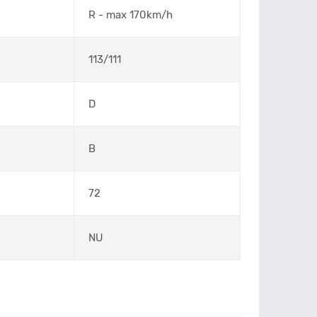
R - max 170km/h
113/111
D
B
72
NU