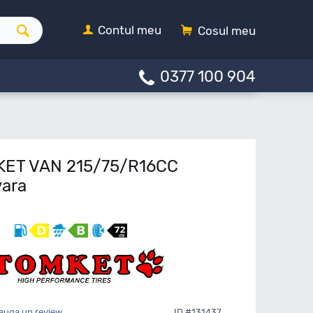
Contul meu
Cosul meu
0377 100 904
KET VAN 215/75/R16CC
vara
auga un review
ID #131437