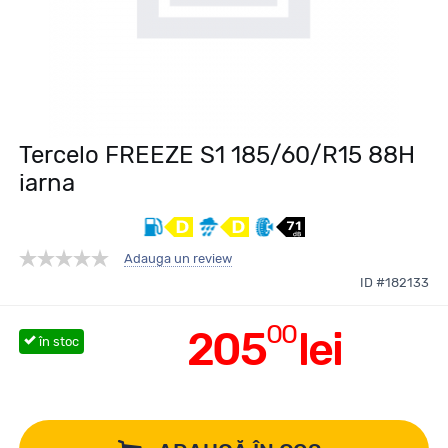
Tercelo FREEZE S1 185/60/R15 88H
iarna
Adauga un review
ID #182133
00
205
lei
în stoc