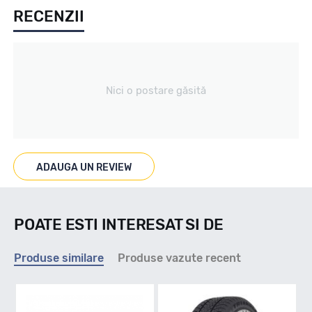
RECENZII
Iarna
Tip vechicul
Nici o postare găsită
turism
Marcaje
ADAUGA UN REVIEW
3PMS/M+S
POATE ESTI INTERESAT SI DE
Indice viteza
Produse similare
Produse vazute recent
H - max 210km/h