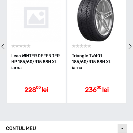
Indice greutate
88
Clasa de eficienta
Leao WINTER DEFENDER
Triangle TW401
HP 185/60/R15 88H XL
185/60/R15 88H XL
iarna
iarna
D
Aderenta pe carosabil ud
00
00
228
lei
236
lei
D
Nivel de zgomot
CONTUL MEU