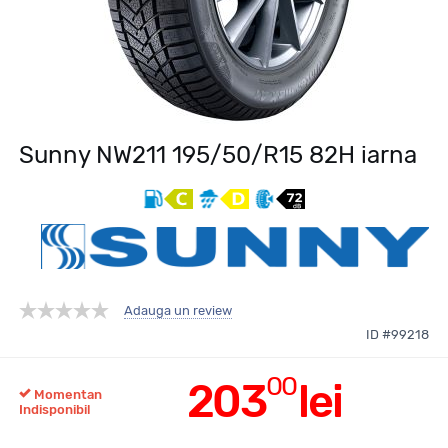
Sunny NW211 195/50/R15 82H iarna
Adauga un review
ID #99218
00
203
lei
Momentan
Indisponibil