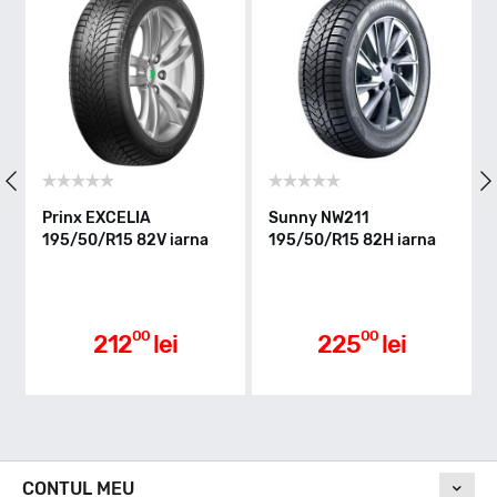
Indice greutate
82
Clasa de eficienta
Sunny NW211
Triangle TW401
 iarna
195/50/R15 82H iarna
195/50/R15 82H iarn
C
Aderenta pe carosabil ud
00
00
ei
225
lei
239
lei
D
Nivel de zgomot
CONTUL MEU