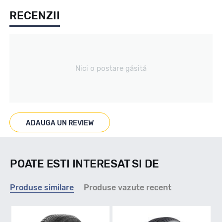
RECENZII
IARNA
Tip vechicul
Nici o postare găsită
Turism
Marcat M+S
ADAUGA UN REVIEW
M+S
POATE ESTI INTERESAT SI DE
Indice viteza
Produse similare
Produse vazute recent
H - max 210km/h