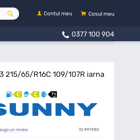
Contul meu
Cosul meu
0377 100 904
 215/65/R16C 109/107R iarna
auga un review
ID #97983