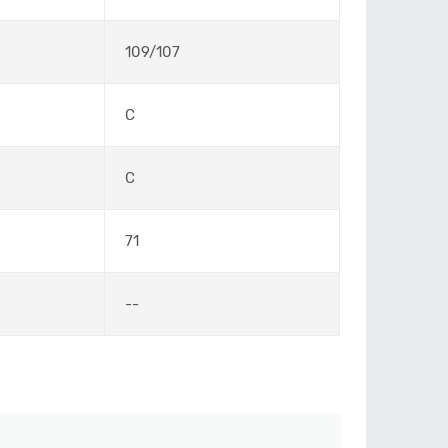
109/107
C
C
71
--