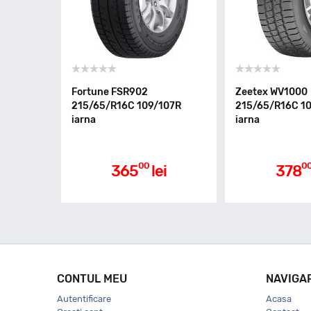
Fortune FSR902
Zeetex WV1000
215/65/R16C 109/107R
215/65/R16C 1
iarna
iarna
00
0
365
lei
378
CONTUL MEU
NAVIGA
Autentificare
Acasa