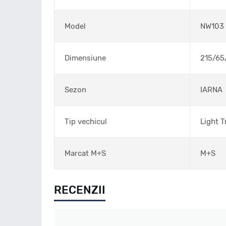
Model
NW103
Dimensiune
215/65
Sezon
IARNA
Tip vechicul
Light T
Marcat M+S
M+S
RECENZII