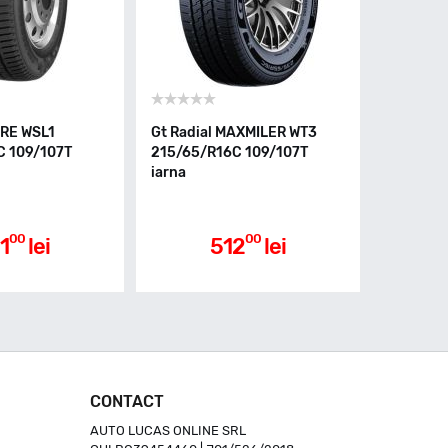
URE WSL1
Gt Radial MAXMILER WT3
C 109/107T
215/65/R16C 109/107T
iarna
00
00
1
lei
512
lei
CONTACT
AUTO LUCAS ONLINE SRL