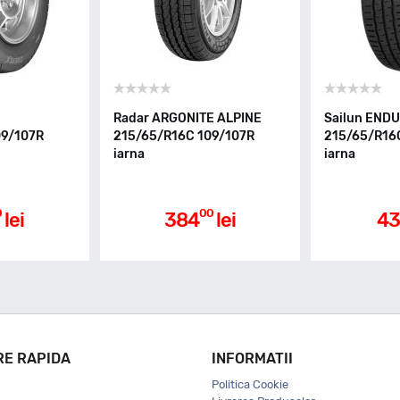
Radar ARGONITE ALPINE
Sailun END
09/107R
215/65/R16C 109/107R
215/65/R16
iarna
iarna
0
00
lei
384
lei
43
RE RAPIDA
INFORMATII
Politica Cookie