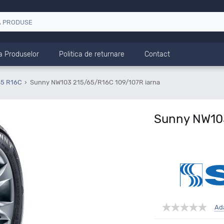
a Produselor
Politica de returnare
Contact
65 R16C
Sunny NW103 215/65/R16C 109/107R iarna
Sunny NW103
Ad