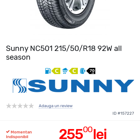
Sunny NC501 215/50/R18 92W all
season
Adauga un review
ID #157227
00
255
lei
Momentan
Indisponibil