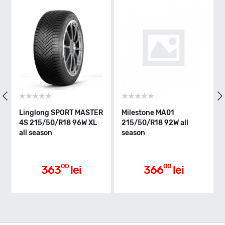
W - max 270km/h
Indice greutate
92
Clasa de eficienta
Linglong SPORT MASTER
Milestone MA01
4S 215/50/R18 96W XL
215/50/R18 92W all
all season
season
C
Aderenta pe carosabil ud
00
00
363
lei
366
lei
C