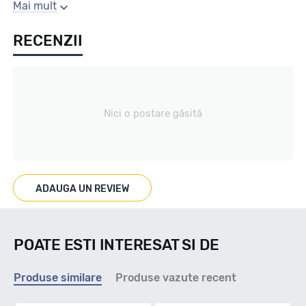
Sezon
Mai mult
RECENZII
All season
Tip vechicul
Nici o postare găsită
Turism
Marcat M+S
ADAUGA UN REVIEW
M+S/3PMSF
POATE ESTI INTERESAT SI DE
Indice viteza
Produse similare
Produse vazute recent