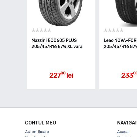
Mazzini ECO605 PLUS
Leao NOVA-FO
205/45/R16 87W XL vara
205/45/R16 87W
00
0
227
lei
233
CONTUL MEU
NAVIGA
Autentificare
Acasa