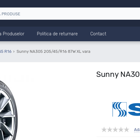
a Produselor
Politica de returnare
Contact
45 R16
Sunny NA305 205/45/R16 87W XL vara
Sunny NA305
Ad