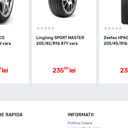
RCE
Linglong SPORT MASTER
Zeetex HP6
 vara
205/45/R16 87Y vara
205/45/R16
0
00
lei
235
lei
23
RE RAPIDA
INFORMATII
Politica Cookie