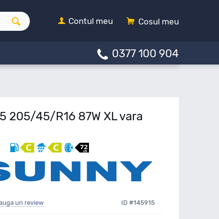
Contul meu
Cosul meu
0377 100 904
 205/45/R16 87W XL vara
auga un review
ID #145915