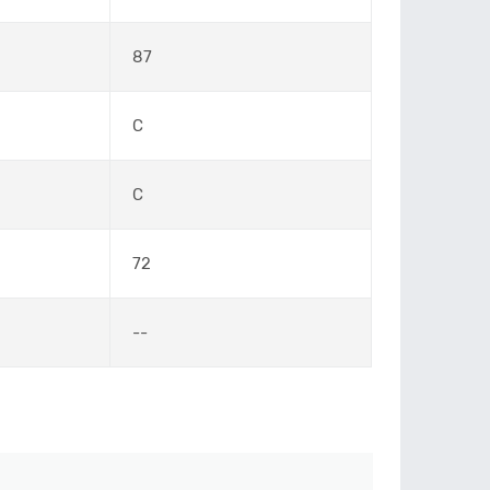
87
C
C
72
--