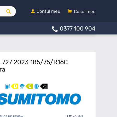
Contul meu
Cosul meu
0377 100 904
L727 2023 185/75/R16C
ra
auga un review
ID #176040