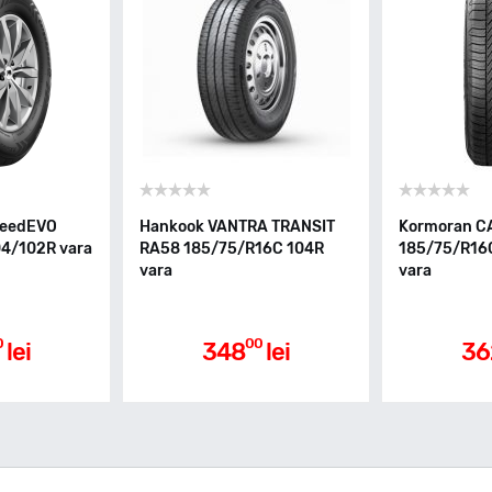
peedEVO
Hankook VANTRA TRANSIT
Kormoran 
4/102R vara
RA58 185/75/R16C 104R
185/75/R16
vara
vara
0
00
lei
348
lei
36