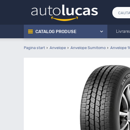
CATALOG PRODUSE
Livrare
Pagina start
Anvelope
Anvelope Sumitomo
Anvelope 1