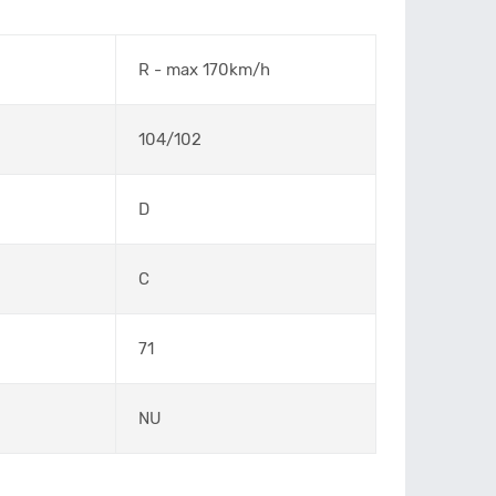
R - max 170km/h
104/102
D
C
71
NU