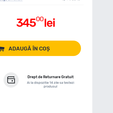
00
345
lei
ADAUGĂ ÎN COȘ
Drept de Returnare Gratuit
Ai la dispozitie 14 zile sa testezi
produsul