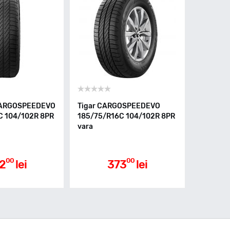
CARGOSPEEDEVO
Tigar CARGOSPEEDEVO
C 104/102R 8PR
185/75/R16C 104/102R 8PR
vara
00
00
2
lei
373
lei