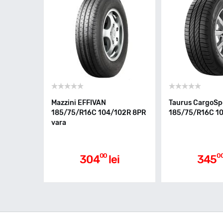
Mazzini EFFIVAN
Taurus CargoS
185/75/R16C 104/102R 8PR
185/75/R16C 10
vara
00
0
304
lei
345