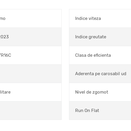
omo
Indice viteza
2023
Indice greutate
/R16C
Clasa de eficienta
Aderenta pe carosabil ud
litare
Nivel de zgomot
Run On Flat