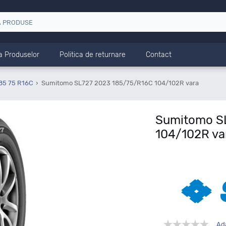
a Produselor
Politica de returnare
Contact
85 75 R16C
Sumitomo SL727 2023 185/75/R16C 104/102R vara
Sumitomo S
104/102R va
Ad