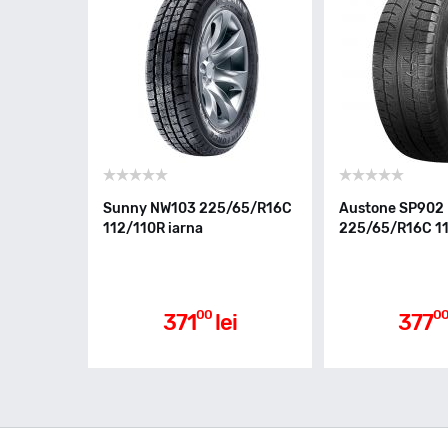
Sunny NW103 225/65/R16C
Austone SP902
112/110R iarna
225/65/R16C 11
00
0
371
lei
377