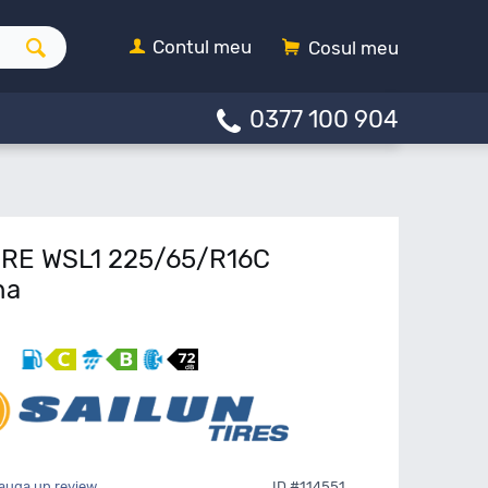
Contul meu
Cosul meu
0377 100 904
URE WSL1 225/65/R16C
na
auga un review
ID #114551