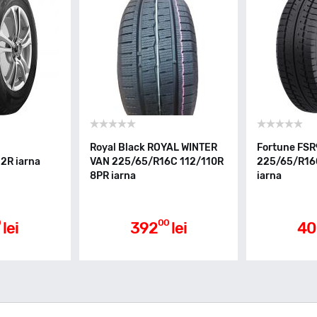
Royal Black ROYAL WINTER
Fortune FS
2R iarna
VAN 225/65/R16C 112/110R
225/65/R16
8PR iarna
iarna
0
00
lei
392
lei
40