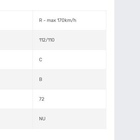
R - max 170km/h
112/110
C
B
72
NU