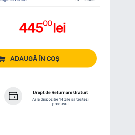
00
445
lei
ADAUGĂ ÎN COȘ
Drept de Returnare Gratuit
Ai la dispozitie 14 zile sa testezi
produsul