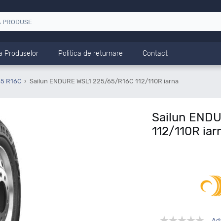
a Produselor
Politica de returnare
Contact
65 R16C
Sailun ENDURE WSL1 225/65/R16C 112/110R iarna
Sailun END
112/110R iar
Ad