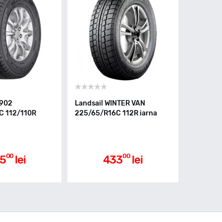
R902
Landsail WINTER VAN
C 112/110R
225/65/R16C 112R iarna
00
00
5
lei
433
lei