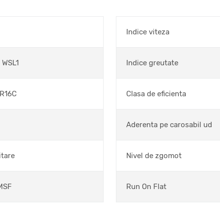
Indice viteza
 WSL1
Indice greutate
/R16C
Clasa de eficienta
Aderenta pe carosabil ud
itare
Nivel de zgomot
MSF
Run On Flat