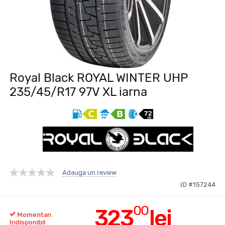
Royal Black ROYAL WINTER UHP
235/45/R17 97V XL iarna
Adauga un review
ID #157244
00
323
lei
Momentan
Indisponibil