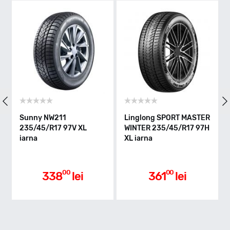
V - max 240km/h
Indice greutate
97
Clasa de eficienta
Sunny NW211
Linglong SPORT MASTER
Li
235/45/R17 97V XL
WINTER 235/45/R17 97H
WI
iarna
XL iarna
XL
C
Aderenta pe carosabil ud
00
00
338
lei
361
lei
B