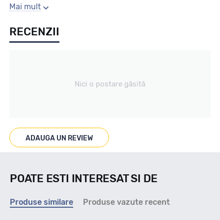
Sezon
Mai mult
RECENZII
Iarna
Tip vechicul
Nici o postare găsită
Turisme
Marcat M+S
ADAUGA UN REVIEW
DA
POATE ESTI INTERESAT SI DE
Indice viteza
Produse similare
Produse vazute recent