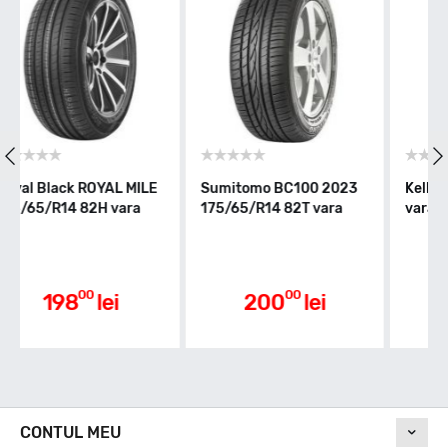
Indice greutate
82
Clasa de eficienta
tomo BC100 2023
Kelly ST 175/65/R14 82T
Optimo TO
65/R14 82T vara
vara
175/65/R1
D
Aderenta pe carosabil ud
00
00
200
lei
204
lei
20
B
Nivel de zgomot
CONTUL MEU