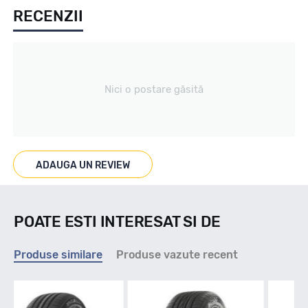
RECENZII
Vara
Tip vechicul
Nici o postare găsită
Turisme
Marcaje
ADAUGA UN REVIEW
Nu
POATE ESTI INTERESAT SI DE
Indice viteza
Produse similare
Produse vazute recent
T - max 190km/h