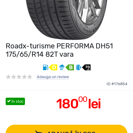
Roadx-turisme PERFORMA DH51
175/65/R14 82T vara
Adauga un review
ID #176854
00
180
lei
în stoc