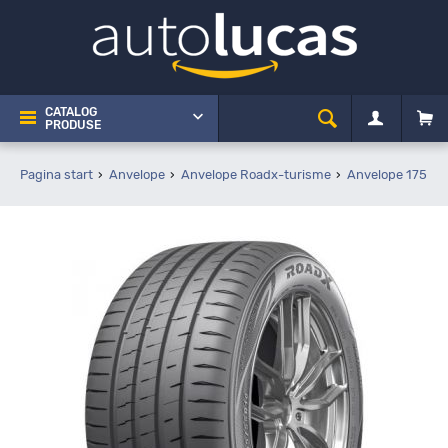
CATALOG
PRODUSE
Pagina start
Anvelope
Anvelope Roadx-turisme
Anvelope 175 65