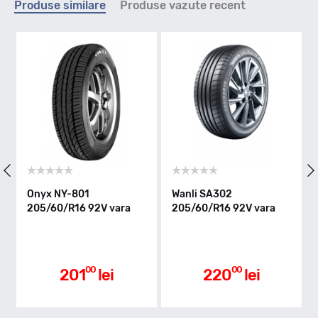
Produse similare
Produse vazute recent
W - max 270km/h
Indice greutate
96
Clasa de eficienta
Onyx NY-801
Wanli SA302
205/60/R16 92V vara
205/60/R16 92V vara
C
Aderenta pe carosabil ud
00
00
201
lei
220
lei
B