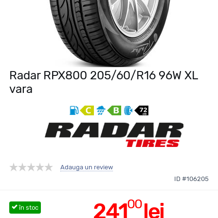
Radar RPX800 205/60/R16 96W XL
vara
Adauga un review
ID #106205
00
241
lei
în stoc