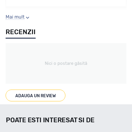
Sezon
Mai mult
RECENZII
Vara
Tip vechicul
Nici o postare găsită
Turisme
Marcaje
ADAUGA UN REVIEW
POATE ESTI INTERESAT SI DE
Indice viteza