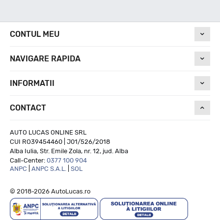
Nivel de zgomot
CONTUL MEU
72
NAVIGARE RAPIDA
Run On Flat
INFORMATII
CONTACT
NU
AUTO LUCAS ONLINE SRL
CUI RO39454460 | J01/526/2018
Alba Iulia, Str. Emile Zola, nr. 12, jud. Alba
Call-Center:
0377 100 904
ANPC
|
ANPC S.A.L.
|
SOL
© 2018-2026 AutoLucas.ro