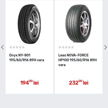
Indice greutate
93
Clasa de eficienta
Leao NOVA-FORCE
Goodride Z-107
 vara
HP100 195/60/R16 89H
195/60/R16 89V vara
C
vara
Aderenta pe carosabil ud
00
00
ei
232
lei
240
lei
B
Nivel de zgomot