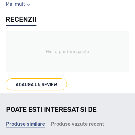
Sezon
Mai mult
RECENZII
Vara
Tip vechicul
Nici o postare găsită
Turisme
Marcaje
ADAUGA UN REVIEW
POATE ESTI INTERESAT SI DE
Indice viteza
Produse similare
Produse vazute recent
V - max 240km/h