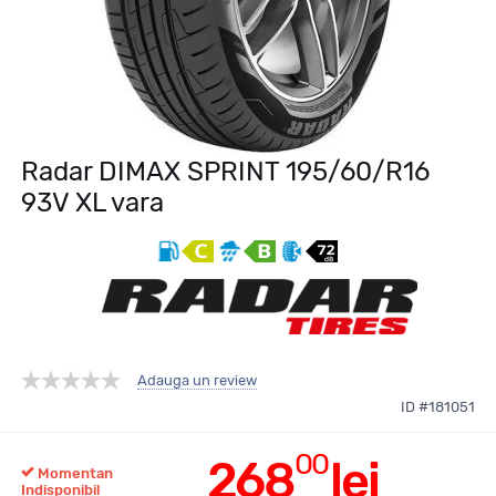
Radar DIMAX SPRINT 195/60/R16
93V XL vara
Adauga un review
ID #181051
00
268
lei
Momentan
Indisponibil