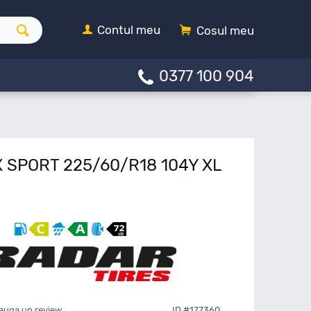
Contul meu
Cosul meu
0377 100 904
X SPORT 225/60/R18 104Y XL
auga un review
ID #177360