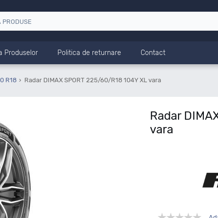
a Produselor
Politica de returnare
Contact
60 R18
Radar DIMAX SPORT 225/60/R18 104Y XL vara
Radar DIMA
vara
Ad