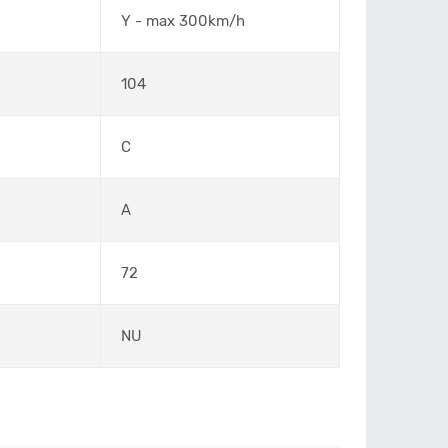
Y - max 300km/h
104
C
A
72
NU