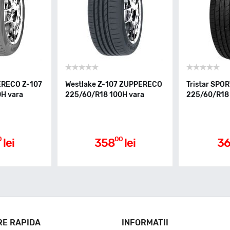
ERECO Z-107
Westlake Z-107 ZUPPERECO
Tristar SP
H vara
225/60/R18 100H vara
225/60/R18 
0
00
lei
358
lei
36
RE RAPIDA
INFORMATII