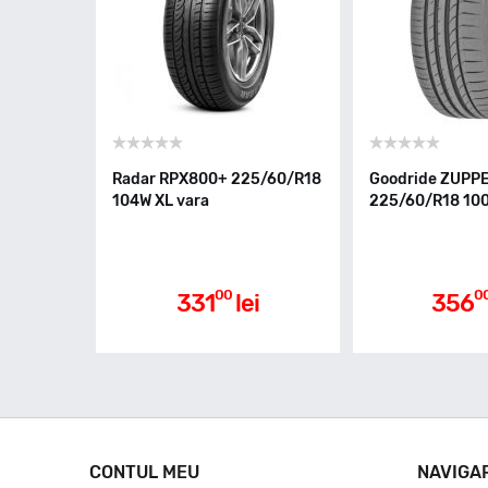
Radar RPX800+ 225/60/R18
Goodride ZUPP
104W XL vara
225/60/R18 100
00
0
331
lei
356
CONTUL MEU
NAVIGA