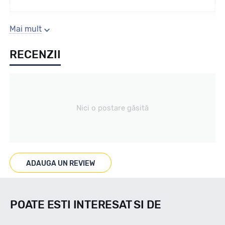
Sezon
Mai mult
RECENZII
Vara
Tip vechicul
Nici o postare găsită
Turisme
Marcaje
ADAUGA UN REVIEW
POATE ESTI INTERESAT SI DE
Indice viteza