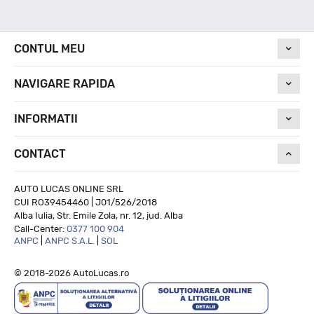
Nivel de zgomot
CONTUL MEU
75
NAVIGARE RAPIDA
Run On Flat
INFORMATII
CONTACT
NU
AUTO LUCAS ONLINE SRL
CUI RO39454460 | J01/526/2018
Alba Iulia, Str. Emile Zola, nr. 12, jud. Alba
Call-Center:
0377 100 904
ANPC
|
ANPC S.A.L.
|
SOL
© 2018-2026 AutoLucas.ro