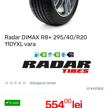
Radar DIMAX R8+ 295/40/R20
110YXL vara
Adauga un review
ID #107803
00
554
lei
în stoc