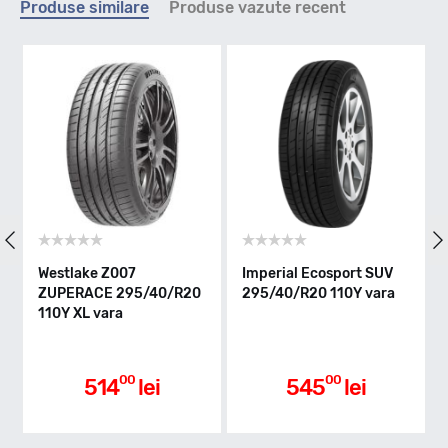
Produse similare
Produse vazute recent
XL
Indice greutate
110Y
Clasa de eficienta
Westlake Z007
Imperial Ecosport SUV
W
ZUPERACE 295/40/R20
295/40/R20 110Y vara
U
B
110Y XL vara
1
Aderenta pe carosabil ud
00
00
514
lei
545
lei
B