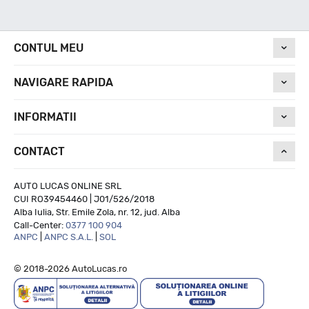
Nivel de zgomot
CONTUL MEU
NAVIGARE RAPIDA
71
INFORMATII
Run On Flat
CONTACT
NU
AUTO LUCAS ONLINE SRL
CUI RO39454460 | J01/526/2018
Alba Iulia, Str. Emile Zola, nr. 12, jud. Alba
Call-Center:
0377 100 904
ANPC
|
ANPC S.A.L.
|
SOL
© 2018-2026 AutoLucas.ro