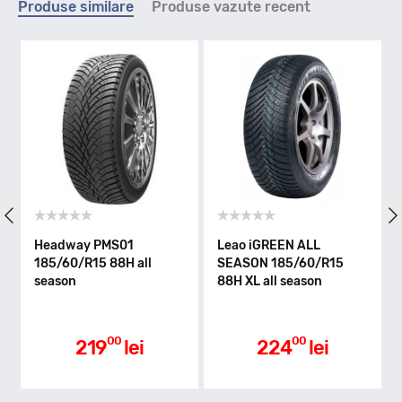
Produse similare
Produse vazute recent
V - max 240km/h
Indice greutate
88
Clasa de eficienta
y PMS01
Leao iGREEN ALL
Aptany RC53
R15 88H all
SEASON 185/60/R15
185/60/R15 8
88H XL all season
season
C
Aderenta pe carosabil ud
00
00
0
219
lei
224
lei
246
B