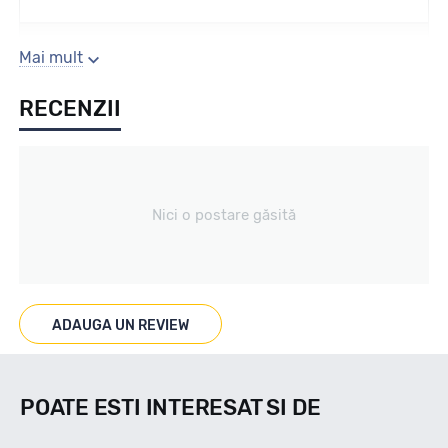
Sezon
Mai mult
RECENZII
All season
Tip vechicul
Nici o postare găsită
Turisme
Marcaje
ADAUGA UN REVIEW
M+S
POATE ESTI INTERESAT SI DE
Indice viteza