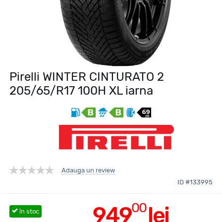
Pirelli WINTER CINTURATO 2
205/65/R17 100H XL iarna
Adauga un review
ID #133995
00
949
lei
în stoc