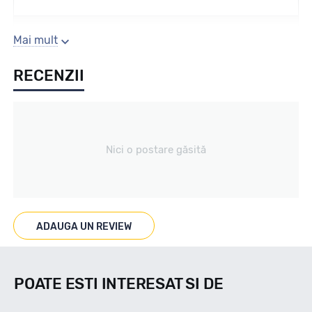
Sezon
Mai mult
RECENZII
Iarna
Tip vechicul
Nici o postare găsită
Turisme
Marcat M+S
ADAUGA UN REVIEW
DA
POATE ESTI INTERESAT SI DE
Indice viteza