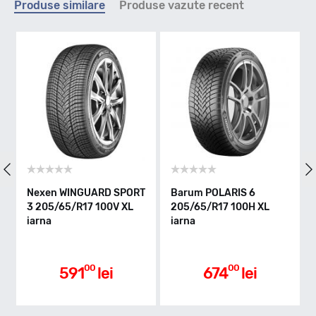
Produse similare
Produse vazute recent
H - max 210km/h
Indice greutate
100
Clasa de eficienta
Nexen WINGUARD SPORT
Barum POLARIS 6
3 205/65/R17 100V XL
205/65/R17 100H XL
iarna
iarna
B
Aderenta pe carosabil ud
00
00
591
lei
674
lei
B