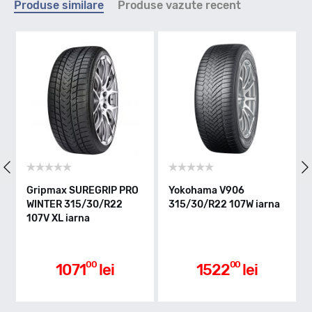
Produse similare
Produse vazute recent
V - max 240km/h
Indice greutate
107
Clasa de eficienta
RIP PRO
Yokohama V906
Goodyear ULTRAGRIP
/R22
315/30/R22 107W iarna
PERFORMANCE 3
C
315/30/R22 107V XL
iarna
Aderenta pe carosabil ud
00
00
lei
1522
lei
1989
lei
A