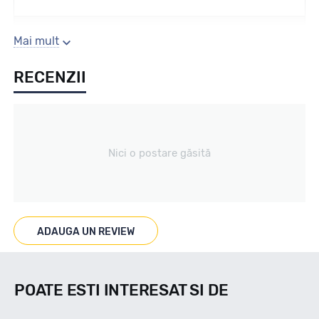
Sezon
Mai mult
RECENZII
Iarna
Tip vechicul
Nici o postare găsită
Turisme
Marcaje
ADAUGA UN REVIEW
POATE ESTI INTERESAT SI DE
Indice viteza