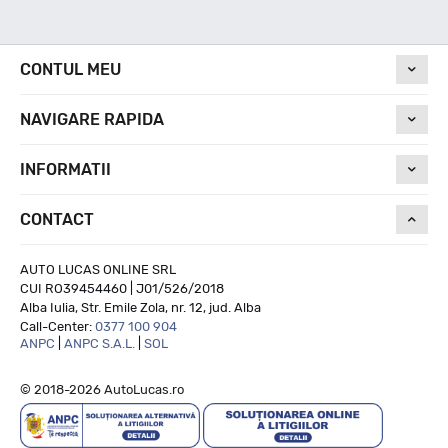
Nivel de zgomot
CONTUL MEU
74
NAVIGARE RAPIDA
Run On Flat
INFORMATII
CONTACT
NU
AUTO LUCAS ONLINE SRL
CUI RO39454460 | J01/526/2018
Alba Iulia, Str. Emile Zola, nr. 12, jud. Alba
Call-Center:
0377 100 904
ANPC
|
ANPC S.A.L.
|
SOL
© 2018-2026 AutoLucas.ro