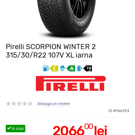
Pirelli SCORPION WINTER 2
315/30/R22 107V XL iarna
Adauga un review
ID #166193
00
2066
lei
în stoc