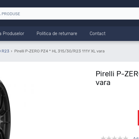
a Produselor
Politica de returnare
Contact
0 R23
Pirelli P-ZERO PZ4 * HL 315/30/R23 111Y XL vara
Pirelli P-ZE
vara
Ad