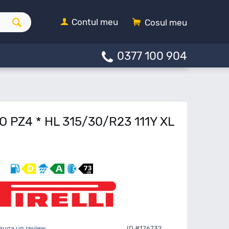
Contul meu
Cosul meu
0377 100 904
RO PZ4 * HL 315/30/R23 111Y XL
auga un review
ID #176732