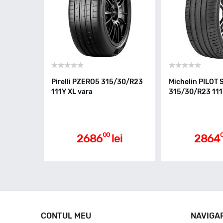
Pirelli PZERO5 315/30/R23
Michelin PILOT
111Y XL vara
315/30/R23 111
00
2686
lei
2864
CONTUL MEU
NAVIGA