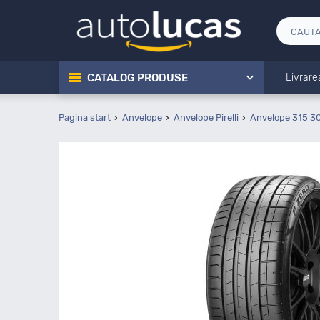
CATALOG PRODUSE
Livrare
Pagina start
Anvelope
Anvelope Pirelli
Anvelope 315 3