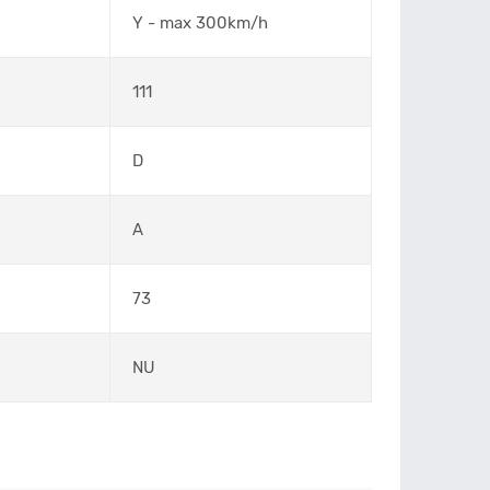
Y - max 300km/h
111
D
A
73
NU