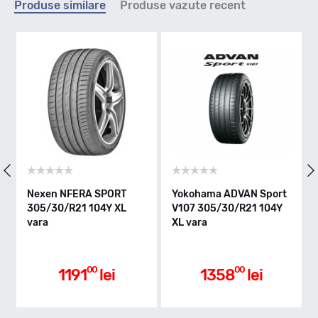
Produse similare
Produse vazute recent
Y - max 300km/h
Indice greutate
104
Clasa de eficienta
Nexen NFERA SPORT
Yokohama ADVAN Sport
Co
305/30/R21 104Y XL
V107 305/30/R21 104Y
Sp
vara
XL vara
30
C
Aderenta pe carosabil ud
00
00
1191
lei
1358
lei
A