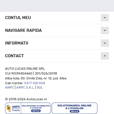
Nivel de zgomot
CONTUL MEU
NAVIGARE RAPIDA
72
INFORMATII
Run On Flat
CONTACT
NU
AUTO LUCAS ONLINE SRL
CUI RO39454460 | J01/526/2018
Alba Iulia, Str. Emile Zola, nr. 12, jud. Alba
Call-Center:
0377 100 904
ANPC
|
ANPC S.A.L.
|
SOL
© 2018-2026 AutoLucas.ro