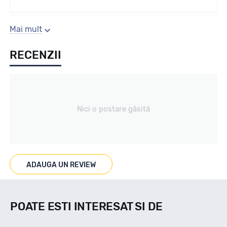
Sezon
Mai mult
RECENZII
Vara
Tip vechicul
Nici o postare găsită
Turisme
Marcat M+S
ADAUGA UN REVIEW
NU
POATE ESTI INTERESAT SI DE
Indice viteza