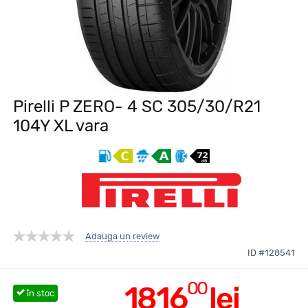
Pirelli P ZERO- 4 SC 305/30/R21
104Y XL vara
Adauga un review
ID #128541
00
1816
lei
în stoc