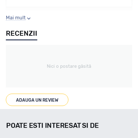
Sezon
Mai mult
RECENZII
Vara
Tip vechicul
Nici o postare găsită
Turisme
Marcaje
ADAUGA UN REVIEW
POATE ESTI INTERESAT SI DE
Indice viteza