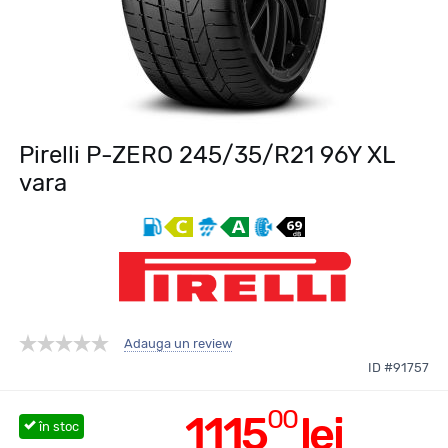
Pirelli P-ZERO 245/35/R21 96Y XL
vara
Adauga un review
ID #91757
00
1115
lei
în stoc