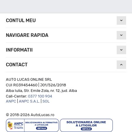
Nivel de zgomot
CONTUL MEU
69
NAVIGARE RAPIDA
Run On Flat
INFORMATII
CONTACT
NU
AUTO LUCAS ONLINE SRL
CUI RO39454460 | J01/526/2018
Alba Iulia, Str. Emile Zola, nr. 12, jud. Alba
Call-Center:
0377 100 904
ANPC
|
ANPC S.A.L.
|
SOL
© 2018-2026 AutoLucas.ro