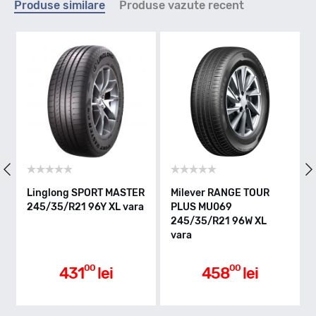
Produse similare
Produse vazute recent
Y - max 300km/h
Indice greutate
96
Clasa de eficienta
Linglong SPORT MASTER
Milever RANGE TOUR
245/35/R21 96Y XL vara
PLUS MU069
C
245/35/R21 96W XL
vara
Aderenta pe carosabil ud
00
00
431
lei
458
lei
A