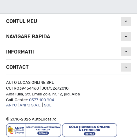
Nivel de zgomot
CONTUL MEU
68
NAVIGARE RAPIDA
Run On Flat
INFORMATII
CONTACT
NU
AUTO LUCAS ONLINE SRL
CUI RO39454460 | J01/526/2018
Alba Iulia, Str. Emile Zola, nr. 12, jud. Alba
Call-Center:
0377 100 904
ANPC
|
ANPC S.A.L.
|
SOL
© 2018-2026 AutoLucas.ro