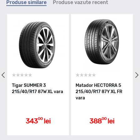
Produse similare
Produse vazute recent
W - max 270km/h
Indice greutate
87
Clasa de eficienta
Tigar SUMMER 3
Matador HECTORRA 5
215/40/R17 87W XL vara
215/40/R17 87Y XL FR
D
vara
Aderenta pe carosabil ud
00
00
343
lei
388
lei
A