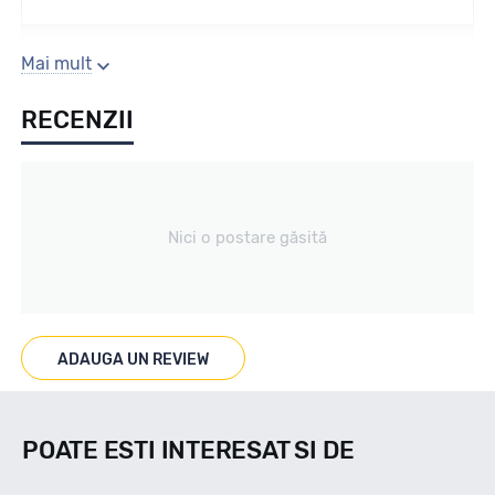
Sezon
Mai mult
RECENZII
Vara
Tip vechicul
Nici o postare găsită
Turisme
Marcaje
ADAUGA UN REVIEW
POATE ESTI INTERESAT SI DE
Indice viteza