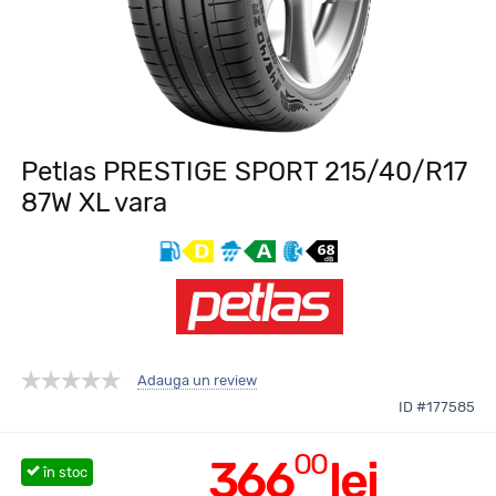
Petlas PRESTIGE SPORT 215/40/R17
87W XL vara
Adauga un review
ID #177585
00
366
lei
în stoc