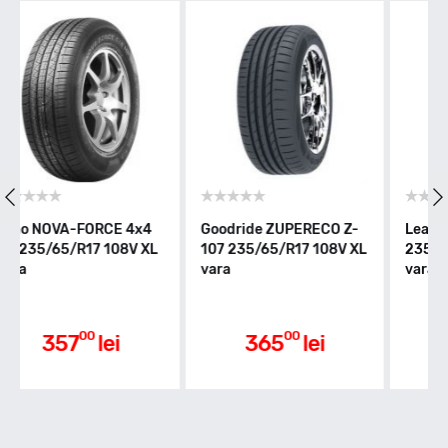
Indice greutate
108
Clasa de eficienta
ride ZUPERECO Z-
Leao NOVA-FORCE C/S
Westlake 
235/65/R17 108V XL
235/65/R17 108V XL
107 235/6
D
vara
vara
Aderenta pe carosabil ud
00
00
365
lei
370
lei
37
D
Nivel de zgomot