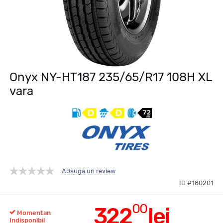
Onyx NY-HT187 235/65/R17 108H XL
vara
Adauga un review
ID #180201
00
322
lei
Momentan
Indisponibil