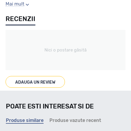
Sezon
Mai mult
RECENZII
Vara
Tip vechicul
Nici o postare găsită
4X4/SUV
Marcaje
ADAUGA UN REVIEW
POATE ESTI INTERESAT SI DE
Indice viteza
Produse similare
Produse vazute recent
H - max 210km/h