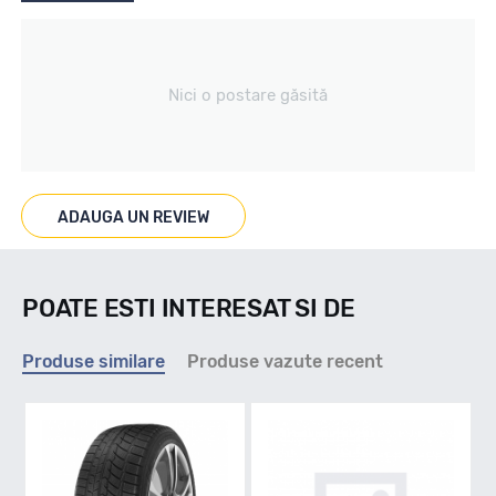
Tip vechicul
Nici o postare găsită
Turism
Marcaje
ADAUGA UN REVIEW
M+S 3PMSF
POATE ESTI INTERESAT SI DE
Indice viteza
Produse similare
Produse vazute recent
T - max 190km/h
Indice greutate