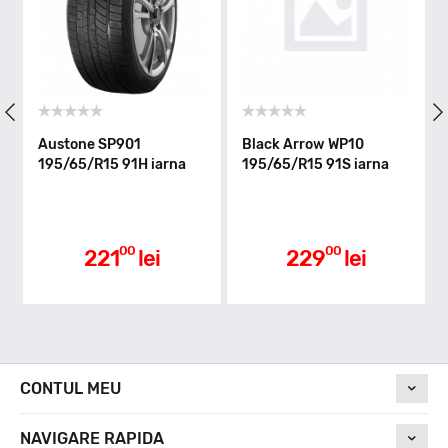
91
Clasa de eficienta
Austone SP901
Black Arrow WP10
W
195/65/R15 91H iarna
195/65/R15 91S iarna
1
D
Aderenta pe carosabil ud
00
00
221
lei
229
lei
B
Nivel de zgomot
CONTUL MEU
NAVIGARE RAPIDA
7