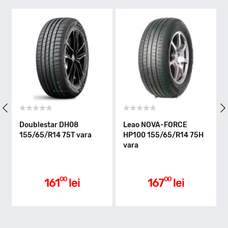
T - max 190km/h
Indice greutate
75
Clasa de eficienta
Doublestar DH08
Leao NOVA-FORCE
155/65/R14 75T vara
HP100 155/65/R14 75H
C
vara
Aderenta pe carosabil ud
00
00
161
lei
167
lei
C