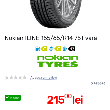
Nokian ILINE 155/65/R14 75T vara
Adauga un review
ID #96676
00
215
lei
în stoc