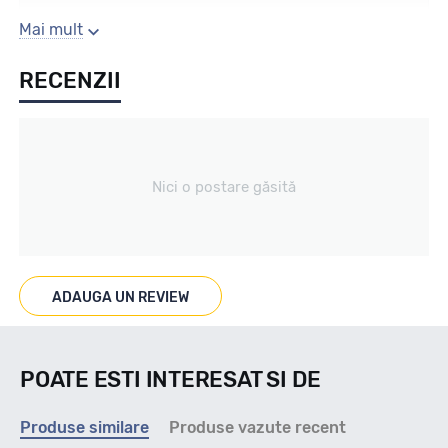
Sezon
Mai mult
RECENZII
Vara
Tip vechicul
Nici o postare găsită
Turisme
Marcaje
ADAUGA UN REVIEW
POATE ESTI INTERESAT SI DE
Indice viteza
Produse similare
Produse vazute recent