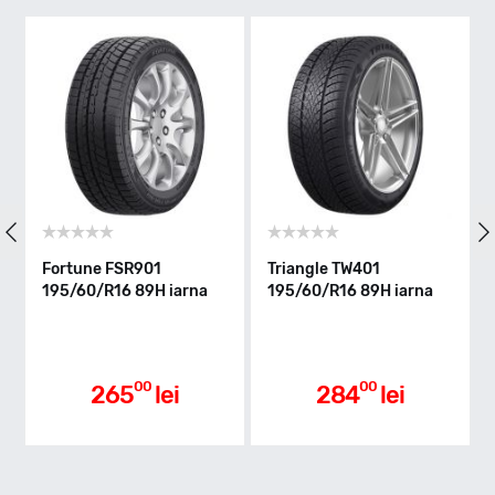
H - max 210km/h
Indice greutate
89
Clasa de eficienta
Fortune FSR901
Triangle TW401
195/60/R16 89H iarna
195/60/R16 89H iarna
E
Aderenta pe carosabil ud
00
00
265
lei
284
lei
C