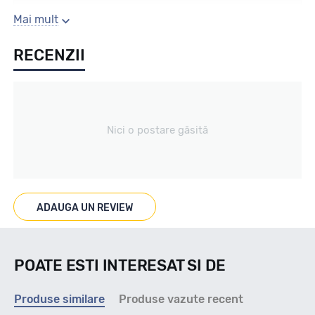
Sezon
Mai mult
RECENZII
IARNA
Tip vechicul
Nici o postare găsită
Turism
Marcat M+S
ADAUGA UN REVIEW
M+S
POATE ESTI INTERESAT SI DE
Indice viteza
Produse similare
Produse vazute recent