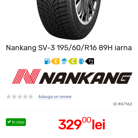
Nankang SV-3 195/60/R16 89H iarna
Adauga un review
ID #67162
00
329
lei
în stoc