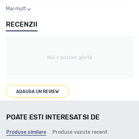
Sezon
Mai mult
RECENZII
Vara
Tip vechicul
Nici o postare găsită
Turism
Marcat M+S
ADAUGA UN REVIEW
--
POATE ESTI INTERESAT SI DE
Indice viteza
Produse similare
Produse vazute recent