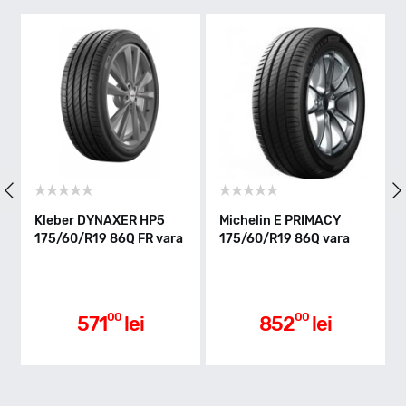
Q - max 160km/h
Indice greutate
86
Clasa de eficienta
Kleber DYNAXER HP5
Michelin E PRIMACY
C
175/60/R19 86Q FR vara
175/60/R19 86Q vara
U
1
C
Aderenta pe carosabil ud
00
00
571
lei
852
lei
B