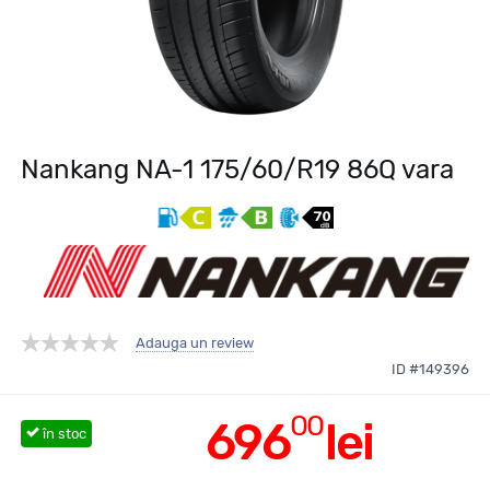
Nankang NA-1 175/60/R19 86Q vara
Adauga un review
ID #149396
00
696
lei
în stoc