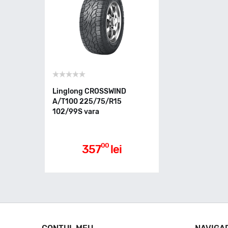
Linglong CROSSWIND
A/T100 225/75/R15
102/99S vara
00
357
lei