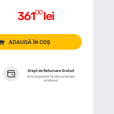
00
361
lei
ADAUGĂ ÎN COȘ
Drept de Returnare Gratuit
Ai la dispozitie 14 zile sa testezi
produsul