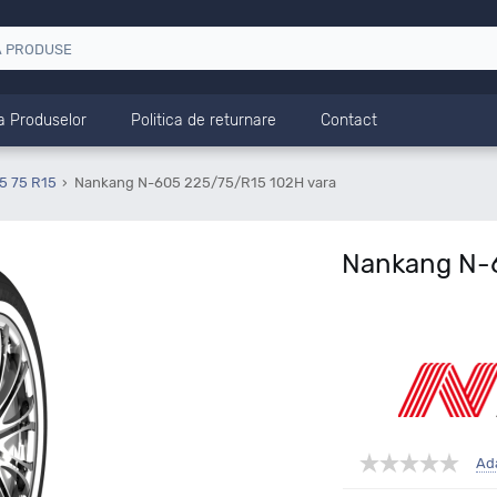
a Produselor
Politica de returnare
Contact
5 75 R15
Nankang N-605 225/75/R15 102H vara
Nankang N-6
Ad