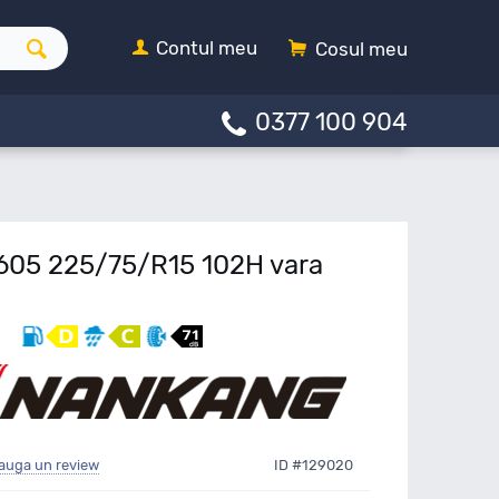
Contul meu
Cosul meu
0377 100 904
05 225/75/R15 102H vara
auga un review
ID #129020