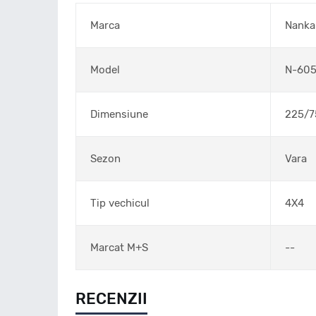
Marca
Nanka
Model
N-60
Dimensiune
225/7
Sezon
Vara
Tip vechicul
4X4
Marcat M+S
--
RECENZII