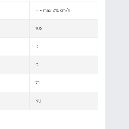
H - max 210km/h
102
D
C
71
NU