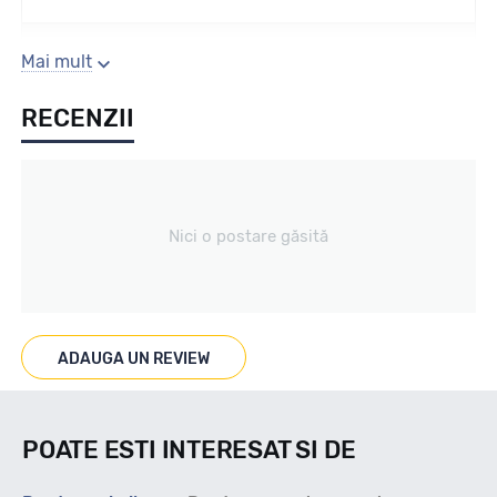
Sezon
Mai mult
RECENZII
Vara
Tip vechicul
Nici o postare găsită
Light Truck
Marcat M+S
ADAUGA UN REVIEW
--
POATE ESTI INTERESAT SI DE
Indice viteza