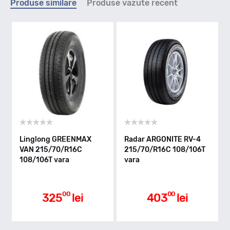
Produse similare
Produse vazute recent
T - max 190km/h
Indice greutate
108/106
Clasa de eficienta
Linglong GREENMAX
Radar ARGONITE RV-4
VAN 215/70/R16C
215/70/R16C 108/106T
108/106T vara
vara
D
Aderenta pe carosabil ud
00
00
325
lei
403
lei
C