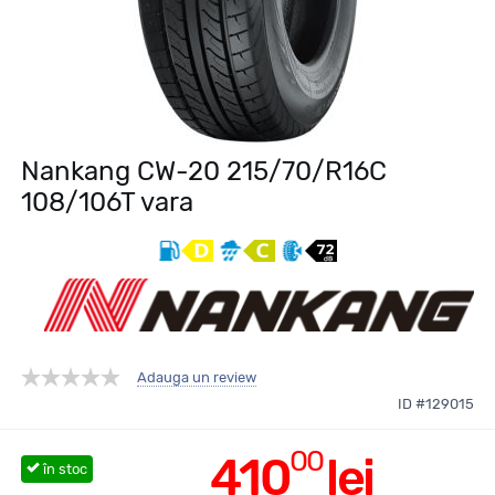
Nankang CW-20 215/70/R16C
108/106T vara
Adauga un review
ID #129015
00
410
lei
în stoc