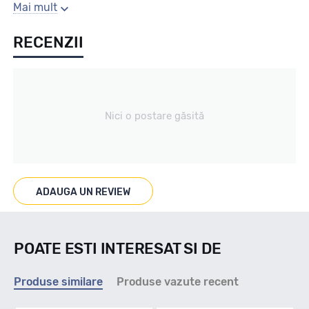
Sezon
Mai mult
RECENZII
All season
Tip vechicul
Nici o postare găsită
Autoutilitare
Marcaje
ADAUGA UN REVIEW
M+S 3PMSF
POATE ESTI INTERESAT SI DE
Indice viteza
Produse similare
Produse vazute recent