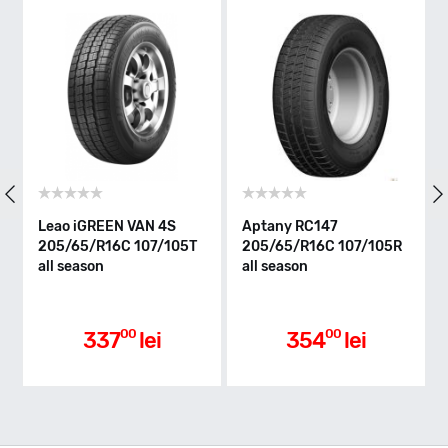
T - max 190km/h
Indice greutate
107/105
Clasa de eficienta
Leao iGREEN VAN 4S
Aptany RC147
205/65/R16C 107/105T
205/65/R16C 107/105R
all season
all season
D
Aderenta pe carosabil ud
00
00
337
lei
354
lei
D