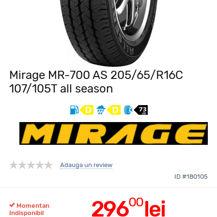
Mirage MR-700 AS 205/65/R16C
107/105T all season
Adauga un review
ID #180105
00
296
lei
Momentan
Indisponibil