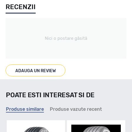
RECENZII
Vara
Tip vechicul
Nici o postare găsită
Turisme
Marcaje
ADAUGA UN REVIEW
POATE ESTI INTERESAT SI DE
Indice viteza
Produse similare
Produse vazute recent
W - max 270km/h