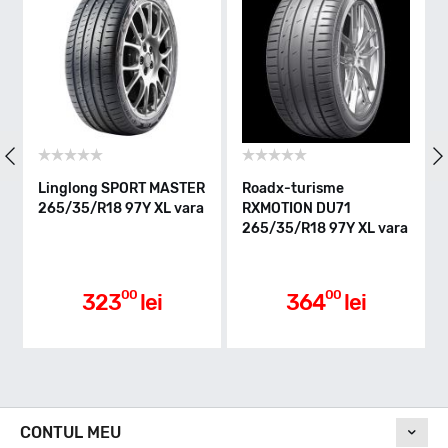
Indice greutate
97
Clasa de eficienta
Linglong SPORT MASTER
Roadx-turisme
Lingl
265/35/R18 97Y XL vara
RXMOTION DU71
265/3
C
265/35/R18 97Y XL vara
Aderenta pe carosabil ud
00
00
323
lei
364
lei
B
Nivel de zgomot
CONTUL MEU