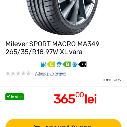
Milever SPORT MACRO MA349
265/35/R18 97W XL vara
Adauga un review
ID #153939
00
365
lei
în stoc