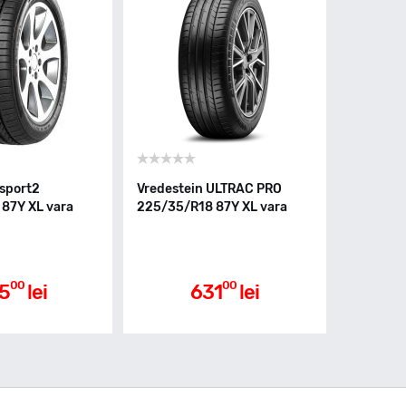
osport2
Vredestein ULTRAC PRO
87Y XL vara
225/35/R18 87Y XL vara
00
00
5
lei
631
lei