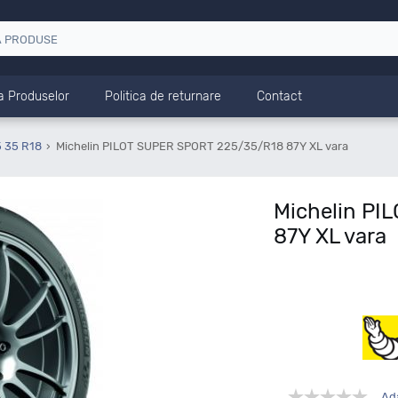
a Produselor
Politica de returnare
Contact
 35 R18
Michelin PILOT SUPER SPORT 225/35/R18 87Y XL vara
Michelin PI
87Y XL vara
Ad