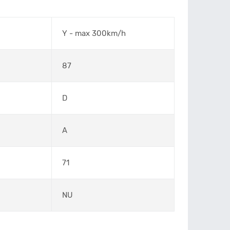
Y - max 300km/h
87
D
A
71
NU