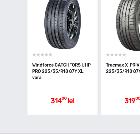
Windforce CATCHFORS UHP
Tracmax X-PRIV
PRO 225/35/R18 87Y XL
225/35/R18 87Y
vara
00
0
314
lei
319