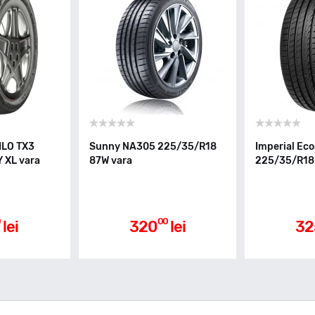
ILO TX3
Sunny NA305 225/35/R18
Imperial Ec
 XL vara
87W vara
225/35/R18 
0
00
lei
320
lei
32