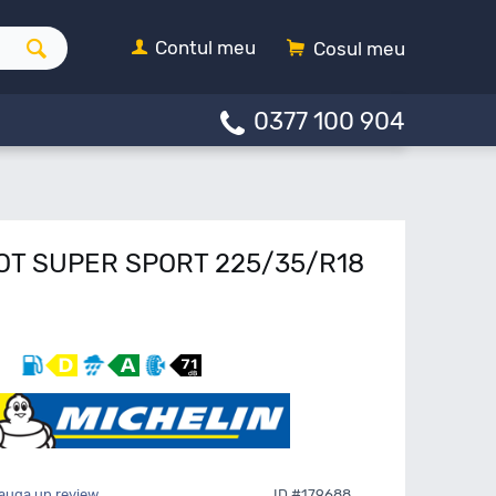
Contul meu
Cosul meu
0377 100 904
LOT SUPER SPORT 225/35/R18
auga un review
ID #179688