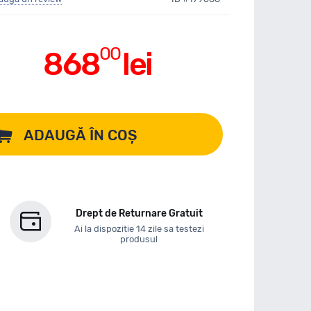
00
868
lei
ADAUGĂ ÎN COȘ
Drept de Returnare Gratuit
Ai la dispozitie 14 zile sa testezi
produsul