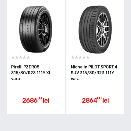
Indice greutate
111
Clasa de eficienta
Pirelli PZERO5
Michelin PILOT SPORT 4
315/30/R23 111Y XL
SUV 315/30/R23 111Y
C
vara
vara
Aderenta pe carosabil ud
00
00
2686
lei
2864
lei
A
Nivel de zgomot