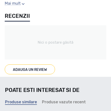
Sezon
Mai mult
RECENZII
Vara
Tip vechicul
Nici o postare găsită
nespecificat
Marcaje
ADAUGA UN REVIEW
POATE ESTI INTERESAT SI DE
Indice viteza
Produse similare
Produse vazute recent
Y - max 300km/h