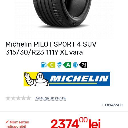
Michelin PILOT SPORT 4 SUV
315/30/R23 111Y XL vara
Adauga un review
ID #146600
00
2374
lei
Momentan
Indisponibil