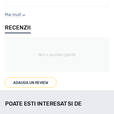
Sezon
Mai mult
RECENZII
Vara
Tip vechicul
Nici o postare găsită
Turisme
Marcaje
ADAUGA UN REVIEW
POATE ESTI INTERESAT SI DE
Indice viteza