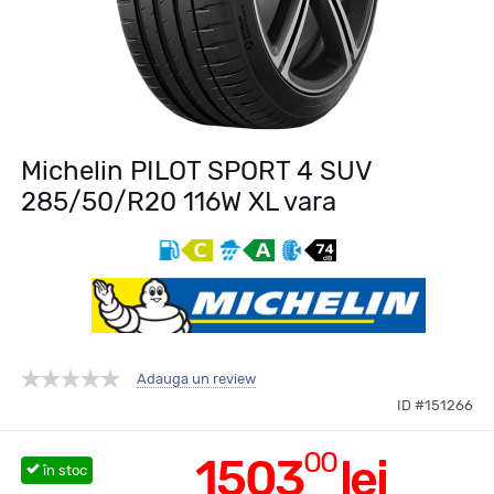
Michelin PILOT SPORT 4 SUV
285/50/R20 116W XL vara
Adauga un review
ID #151266
00
1503
lei
în stoc