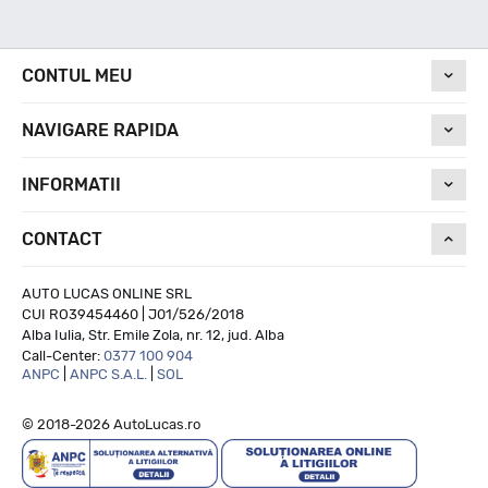
Nivel de zgomot
CONTUL MEU
74
NAVIGARE RAPIDA
Run On Flat
INFORMATII
CONTACT
NU
AUTO LUCAS ONLINE SRL
CUI RO39454460 | J01/526/2018
Alba Iulia, Str. Emile Zola, nr. 12, jud. Alba
Call-Center:
0377 100 904
ANPC
|
ANPC S.A.L.
|
SOL
© 2018-2026 AutoLucas.ro