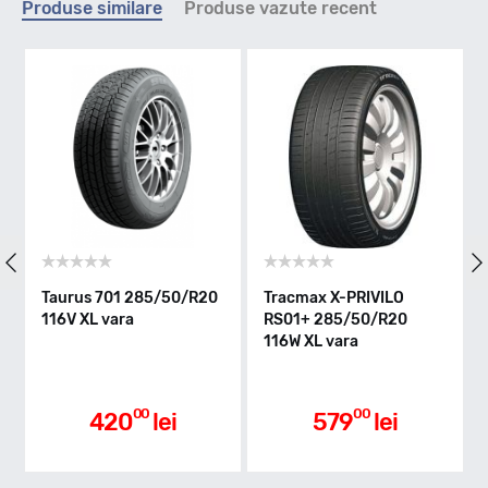
Produse similare
Produse vazute recent
W - max 270km/h
Indice greutate
116
Clasa de eficienta
Taurus 701 285/50/R20
Tracmax X-PRIVILO
116V XL vara
RS01+ 285/50/R20
C
116W XL vara
Aderenta pe carosabil ud
00
00
420
lei
579
lei
A