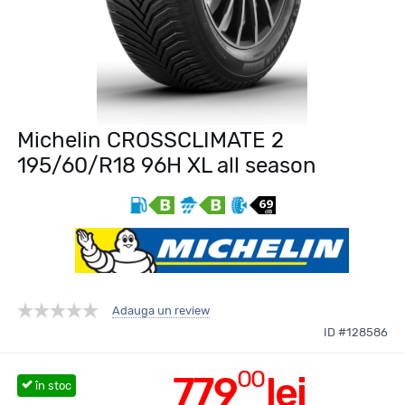
Michelin CROSSCLIMATE 2
195/60/R18 96H XL all season
Adauga un review
ID #128586
00
779
lei
în stoc