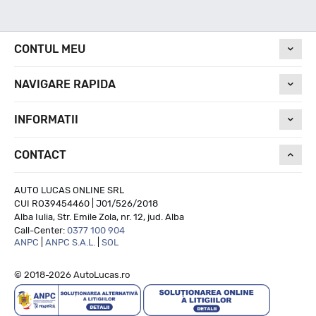
Nivel de zgomot
CONTUL MEU
NAVIGARE RAPIDA
69
INFORMATII
Run On Flat
CONTACT
NU
AUTO LUCAS ONLINE SRL
CUI RO39454460 | J01/526/2018
Alba Iulia, Str. Emile Zola, nr. 12, jud. Alba
Call-Center:
0377 100 904
ANPC
|
ANPC S.A.L.
|
SOL
© 2018-2026 AutoLucas.ro