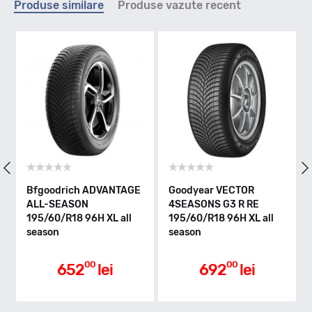
Produse similare
Produse vazute recent
H - max 210km/h
Indice greutate
96
Clasa de eficienta
Bfgoodrich ADVANTAGE
Goodyear VECTOR
ALL-SEASON
4SEASONS G3 R RE
195/60/R18 96H XL all
195/60/R18 96H XL all
B
season
season
Aderenta pe carosabil ud
00
00
652
lei
692
lei
B