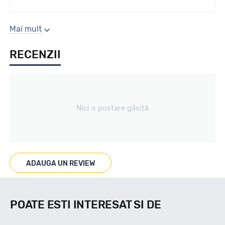
Sezon
Mai mult
RECENZII
All season
Tip vechicul
Nici o postare găsită
Turism
Marcaje
ADAUGA UN REVIEW
M+S
POATE ESTI INTERESAT SI DE
Indice viteza