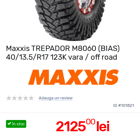
Maxxis TREPADOR M8060 (BIAS)
40/13.5/R17 123K vara / off road
Adauga un review
ID #101821
00
2125
lei
în stoc