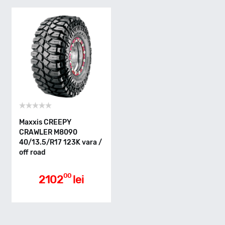
K - max 110km/h
Indice greutate
123
Clasa de eficienta
Maxxis CREEPY
CRAWLER M8090
40/13.5/R17 123K vara /
off road
Aderenta pe carosabil ud
00
2102
lei
Nivel de zgomot