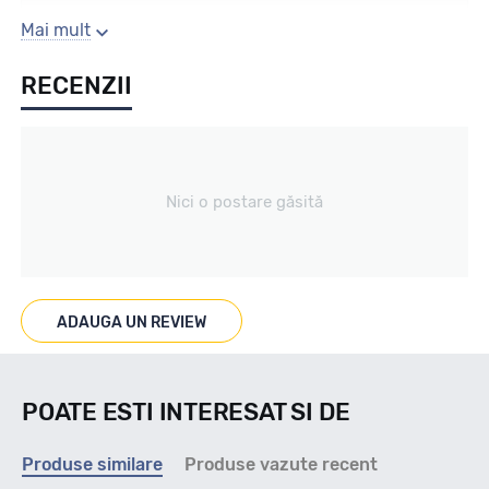
Sezon
Mai mult
RECENZII
Vara / Off Road
Tip vechicul
Nici o postare găsită
4X4/SUV
Marcaje
ADAUGA UN REVIEW
POATE ESTI INTERESAT SI DE
Indice viteza
Produse similare
Produse vazute recent