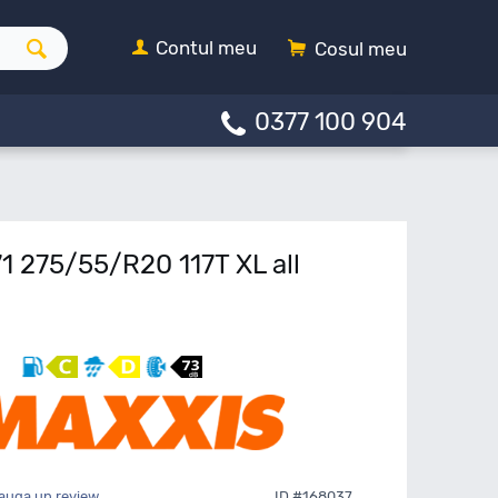
Contul meu
Cosul meu
0377 100 904
1 275/55/R20 117T XL all
auga un review
ID #168037