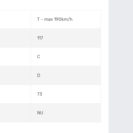
T - max 190km/h
117
C
D
73
NU