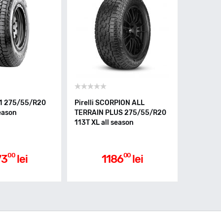
81 275/55/R20
Pirelli SCORPION ALL
season
TERRAIN PLUS 275/55/R20
113T XL all season
00
00
73
lei
1186
lei