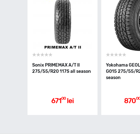
Sonix PRIMEMAX A/T II
Yokohama GEO
275/55/R20 117S all season
G015 275/55/R2
season
00
0
671
lei
870