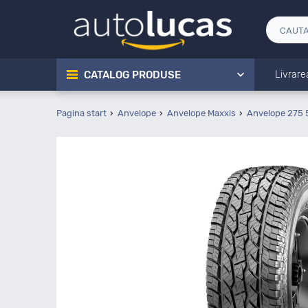
CATALOG PRODUSE
Livrare
Pagina start
Anvelope
Anvelope Maxxis
Anvelope 275 