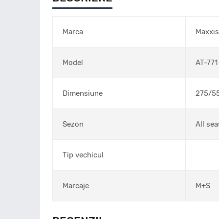
Marca
Maxxis
Model
AT-771
Dimensiune
275/5
Sezon
All se
Tip vechicul
Marcaje
M+S