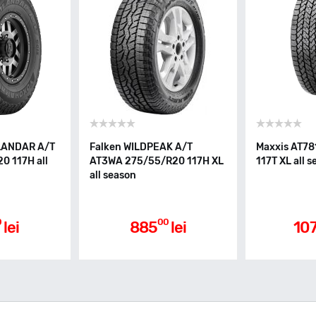
LANDAR A/T
Falken WILDPEAK A/T
Maxxis AT7
0 117H all
AT3WA 275/55/R20 117H XL
117T XL all 
all season
0
00
lei
885
lei
10