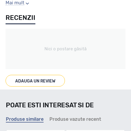
Gaura centrala
Mai mult
RECENZII
76
Producator
Nici o postare găsită
Mak
Se poate cumpara doar la set de 4 buc! Kit montaj GRATUIT
in caz ca este nevoie!
ADAUGA UN REVIEW
POATE ESTI INTERESAT SI DE
Produse similare
Produse vazute recent