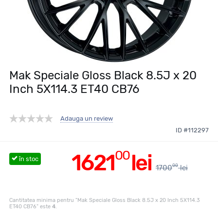
Mak Speciale Gloss Black 8.5J x 20
Inch 5X114.3 ET40 CB76
Adauga un review
ID #112297
00
1621
lei
în stoc
00
1700
lei
Cantitatea minima pentru "Mak Speciale Gloss Black 8.5J x 20 Inch 5X114.3
ET40 CB76" este
4
.