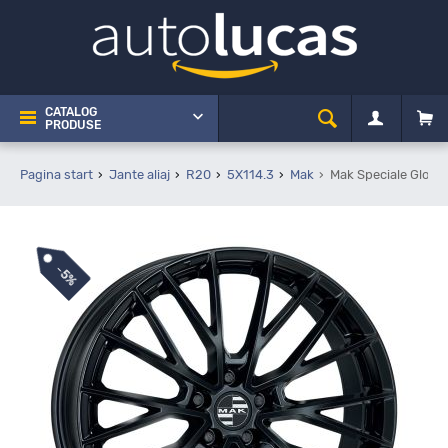
CATALOG
PRODUSE
Pagina start
Jante aliaj
R20
5X114.3
Mak
Mak Speciale Gloss
-
5%