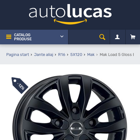
CATALOG
PRODUSE
Pagina start
Jante aliaj
R16
5X120
Mak
Mak Load 5 Gloss Bla
-
12%