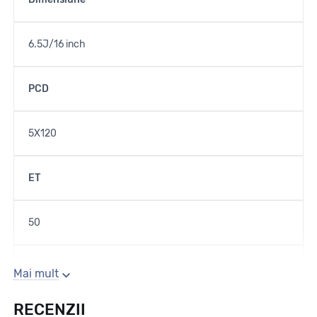
6.5J/16 inch
PCD
5X120
ET
50
Gaura centrala
Mai mult
RECENZII
65.1