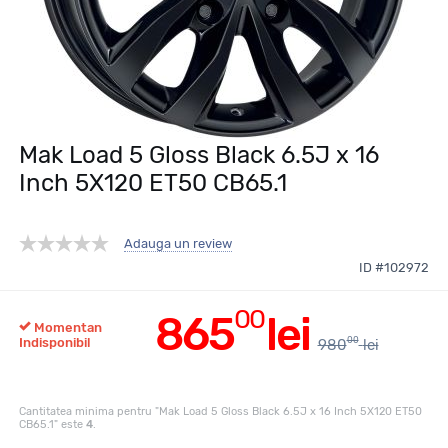
Mak Load 5 Gloss Black 6.5J x 16
Inch 5X120 ET50 CB65.1
Adauga un review
ID #102972
00
865
lei
Momentan
00
Indisponibil
980
lei
Cantitatea minima pentru "Mak Load 5 Gloss Black 6.5J x 16 Inch 5X120 ET50
CB65.1" este
4
.