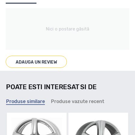
Producator
Nici o postare găsită
Mak
Se poate cumpara doar la set de 4 buc! Kit montaj GRATUIT
in caz ca este nevoie!
ADAUGA UN REVIEW
POATE ESTI INTERESAT SI DE
Produse similare
Produse vazute recent