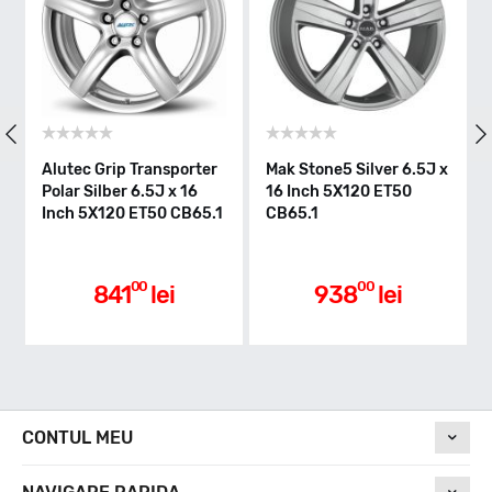
Alutec Grip Transporter
Mak Stone5 Silver 6.5J x
Alut
Polar Silber 6.5J x 16
16 Inch 5X120 ET50
Grap
Inch 5X120 ET50 CB65.1
CB65.1
5X1
00
00
841
lei
938
lei
CONTUL MEU