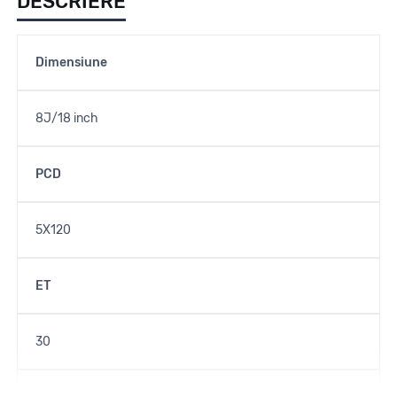
DESCRIERE
Dimensiune
8J/18 inch
PCD
5X120
ET
30