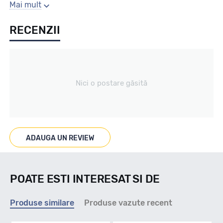
Gaura centrala
Mai mult
RECENZII
72.6
Producator
Nici o postare găsită
Mak
Se poate cumpara doar la set de 4 buc! Kit montaj GRATUIT
in caz ca este nevoie!
ADAUGA UN REVIEW
POATE ESTI INTERESAT SI DE
Produse similare
Produse vazute recent