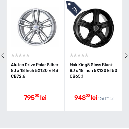
-
25%
Alutec Drive Polar Silber
Mak King5 Gloss Black
8J x 18 Inch 5X120 ET43
8J x 18 Inch 5X120 ET50
CB72.6
CB65.1
00
00
795
lei
948
lei
00
1261
lei