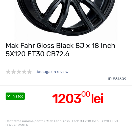
Mak Fahr Gloss Black 8J x 18 Inch
5X120 ET30 CB72.6
Adauga un review
ID #81609
00
1203
lei
în stoc
Cantitatea minima pentru "Mak Fahr Gloss Black 8J x 18 Inch 5X120 ET30
CB72.6" este
4
.