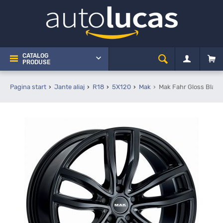
CATALOG
PRODUSE
Pagina start
Jante aliaj
R18
5X120
Mak
Mak Fahr Gloss Black