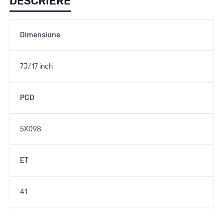
DESCRIERE
Dimensiune
7J/17 inch
PCD
5X098
ET
41