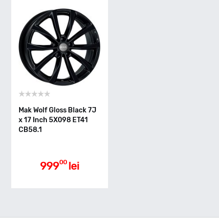
Mak Wolf Gloss Black 7J
x 17 Inch 5X098 ET41
CB58.1
00
999
lei