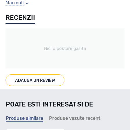
Gaura centrala
Mai mult
RECENZII
58.1
Producator
Nici o postare găsită
Mak
Se poate cumpara doar la set de 4 buc! Kit montaj GRATUIT
in caz ca este nevoie!
ADAUGA UN REVIEW
POATE ESTI INTERESAT SI DE
Produse similare
Produse vazute recent