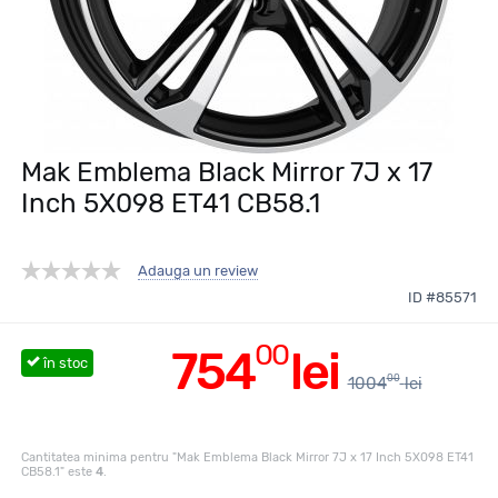
Mak Emblema Black Mirror 7J x 17
Inch 5X098 ET41 CB58.1
Adauga un review
ID #85571
00
754
lei
în stoc
00
1004
lei
Cantitatea minima pentru "Mak Emblema Black Mirror 7J x 17 Inch 5X098 ET41
CB58.1" este
4
.