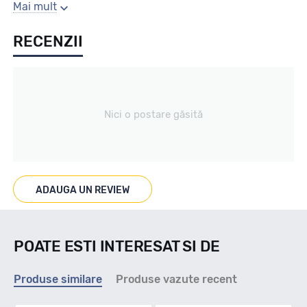
Gaura centrala
Mai mult
RECENZII
65.1
Producator
Nici o postare găsită
Mak
Se poate cumpara doar la set de 4 buc! Kit montaj GRATUIT
in caz ca este nevoie!
ADAUGA UN REVIEW
POATE ESTI INTERESAT SI DE
Produse similare
Produse vazute recent