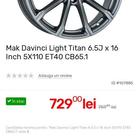
Mak Davinci Light Titan 6.5J x 16
Inch 5X110 ET40 CB65.1
Adauga un review
ID #107885
00
729
lei
în stoc
00
759
lei
Cantitatea minima pentru "Mak Davinci Light Titan 6.5J x 16 Inch 5X110 ET40
CB65.1" este
4
.