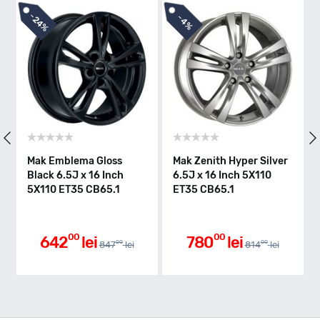
-
-
24%
4%
Mak Emblema Gloss
Mak Zenith Hyper Silver
M
Black 6.5J x 16 Inch
6.5J x 16 Inch 5X110
6
5X110 ET35 CB65.1
ET35 CB65.1
E
00
00
642
lei
780
lei
00
00
847
lei
814
lei