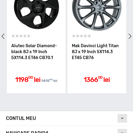
Alutec Solar Diamond-
Mak Davinci Light Titan
black 8J x 19 Inch
8J x 19 Inch 5X114.3
5X114.3 ET46 CB70.1
ET45 CB76
00
00
1198
lei
1366
lei
00
1415
lei
CONTUL MEU