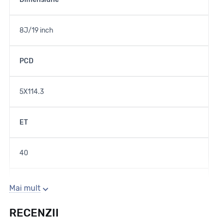
8J/19 inch
PCD
5X114.3
ET
40
Gaura centrala
Mai mult
RECENZII
76