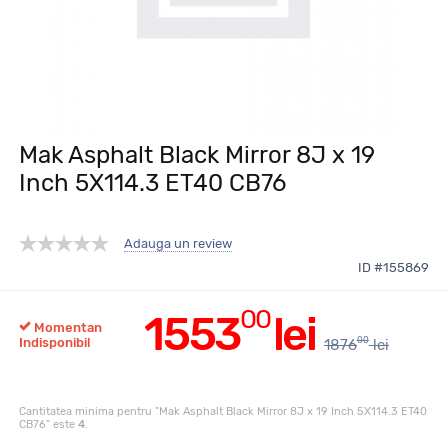
Mak Asphalt Black Mirror 8J x 19
Inch 5X114.3 ET40 CB76
Adauga un review
ID #155869
00
1553
lei
Momentan
00
Indisponibil
1876
lei
Cantitatea minima pentru "Mak Asphalt Black Mirror 8J x 19 Inch 5X114.3 ET40
CB76" este
4
.