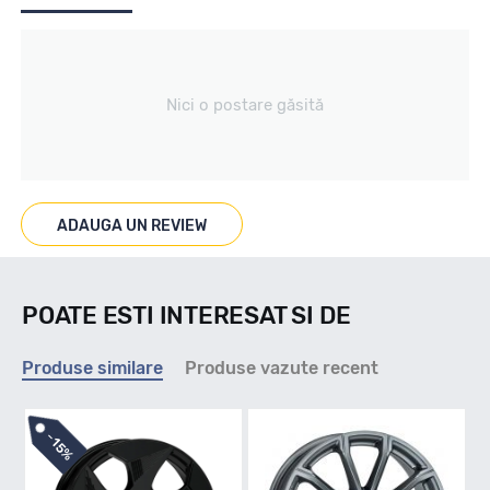
Producator
Nici o postare găsită
Mak
Se poate cumpara doar la set de 4 buc! Kit montaj GRATUIT
in caz ca este nevoie!
ADAUGA UN REVIEW
POATE ESTI INTERESAT SI DE
Produse similare
Produse vazute recent
-
15%