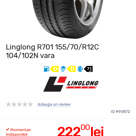
Linglong R701 155/70/R12C
104/102N vara
Adauga un review
ID #90872
00
222
lei
Momentan
Indisponibil