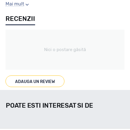
Sezon
Mai mult
RECENZII
VARA
Tip vechicul
Nici o postare găsită
Light Truck
Marcat M+S
ADAUGA UN REVIEW
NU
POATE ESTI INTERESAT SI DE
Indice viteza