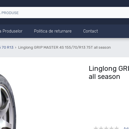
a Produselor
Politica de returnare
Contact
5 70 R13
Linglong GRIP MASTER 4S 155/70/R13 75T all season
Linglong GR
all season
Ad