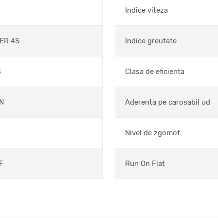
Indice viteza
ER 4S
Indice greutate
3
Clasa de eficienta
N
Aderenta pe carosabil ud
Nivel de zgomot
F
Run On Flat