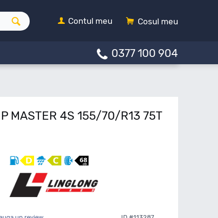
Contul meu
Cosul meu
0377 100 904
IP MASTER 4S 155/70/R13 75T
auga un review
ID #113287