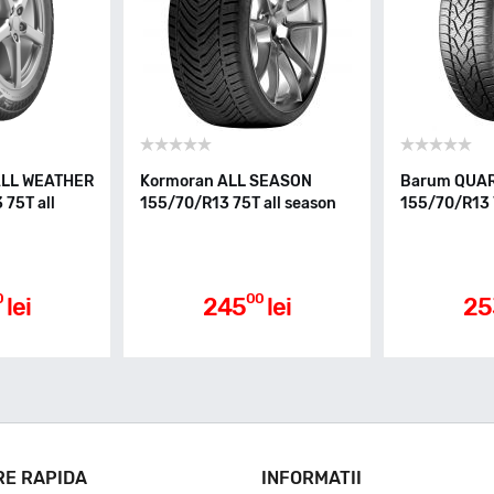
ALL WEATHER
Kormoran ALL SEASON
Barum QUAR
75T all
155/70/R13 75T all season
155/70/R13 
0
00
lei
245
lei
25
RE RAPIDA
INFORMATII