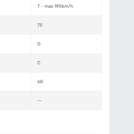
T - max 190km/h
75
D
C
68
--