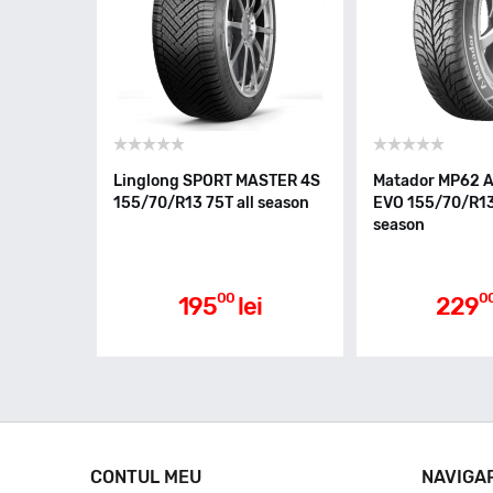
Linglong SPORT MASTER 4S
Matador MP62 
155/70/R13 75T all season
EVO 155/70/R13 
season
00
0
195
lei
229
CONTUL MEU
NAVIGA