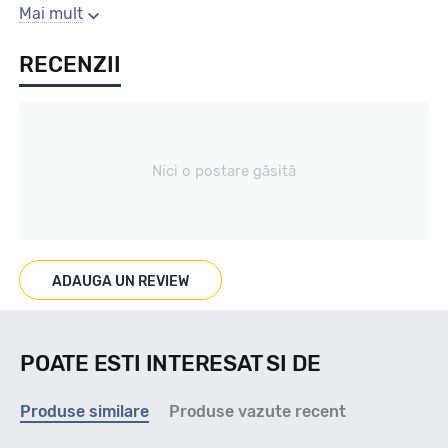
Sezon
Mai mult
RECENZII
Vara
Tip vechicul
Nici o postare găsită
Turisme
Marcat M+S
ADAUGA UN REVIEW
NU
POATE ESTI INTERESAT SI DE
Indice viteza
Produse similare
Produse vazute recent