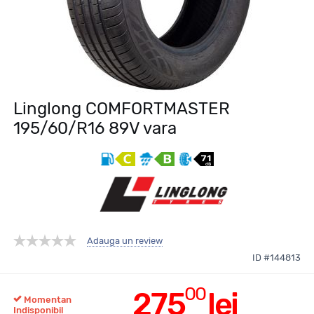
Linglong COMFORTMASTER
195/60/R16 89V vara
Adauga un review
ID #144813
00
275
lei
Momentan
Indisponibil