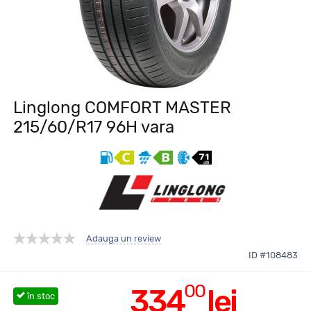
Linglong COMFORT MASTER
215/60/R17 96H vara
Adauga un review
ID #108483
00
334
lei
în stoc