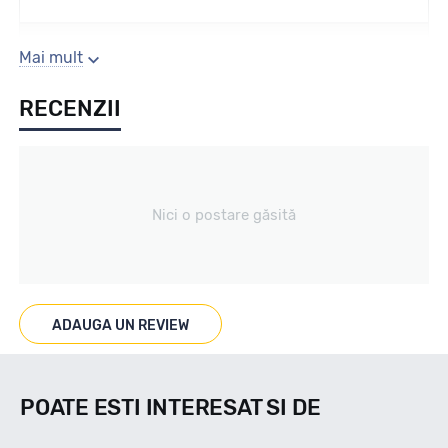
Sezon
Mai mult
RECENZII
VARA
Tip vechicul
Nici o postare găsită
TURISM
Marcat M+S
ADAUGA UN REVIEW
--
POATE ESTI INTERESAT SI DE
Indice viteza