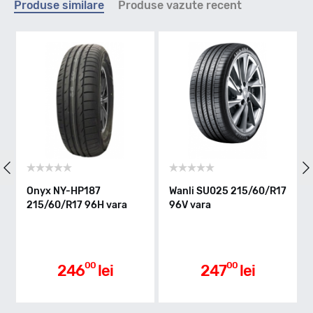
Produse similare
Produse vazute recent
H - max 210km/h
Indice greutate
96
Clasa de eficienta
Onyx NY-HP187
Wanli SU025 215/60/R17
215/60/R17 96H vara
96V vara
C
Aderenta pe carosabil ud
00
00
246
lei
247
lei
B