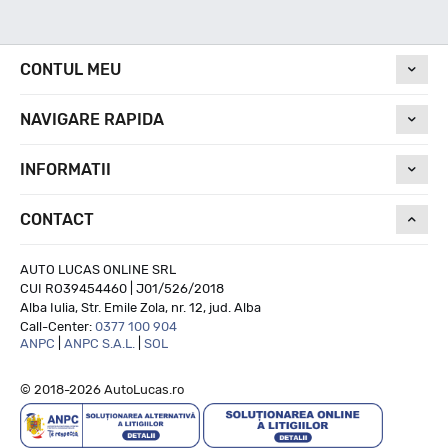
Nivel de zgomot
CONTUL MEU
NAVIGARE RAPIDA
71
INFORMATII
Run On Flat
CONTACT
--
AUTO LUCAS ONLINE SRL
CUI RO39454460 | J01/526/2018
Alba Iulia, Str. Emile Zola, nr. 12, jud. Alba
Call-Center:
0377 100 904
ANPC
|
ANPC S.A.L.
|
SOL
© 2018-2026 AutoLucas.ro