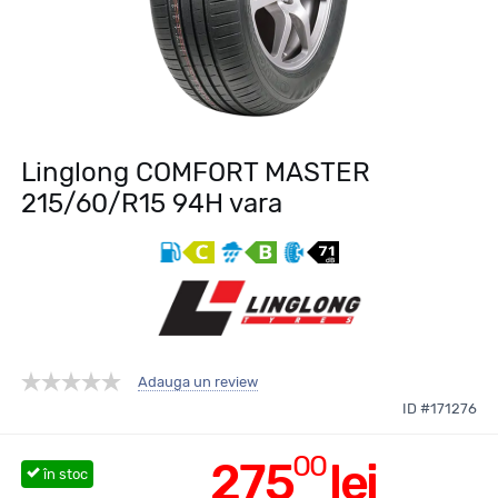
Linglong COMFORT MASTER
215/60/R15 94H vara
Adauga un review
ID #171276
00
275
lei
în stoc