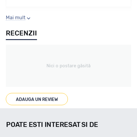
Sezon
Mai mult
RECENZII
VARA
Tip vechicul
Nici o postare găsită
TURISM
Marcat M+S
ADAUGA UN REVIEW
--
POATE ESTI INTERESAT SI DE
Indice viteza