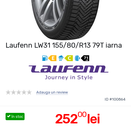
Laufenn LW31 155/80/R13 79T iarna
Adauga un review
ID #100864
00
252
lei
în stoc