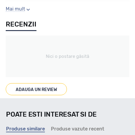
Sezon
Mai mult
RECENZII
IARNA
Tip vechicul
Nici o postare găsită
Turism
Marcat M+S
ADAUGA UN REVIEW
M+S/3PMSF
POATE ESTI INTERESAT SI DE
Indice viteza
Produse similare
Produse vazute recent