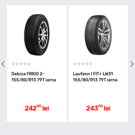
T - max 190km/h
Indice greutate
79
Clasa de eficienta
Debica FRIGO 2-
Laufenn I FIT+ LW31
155/80/R13 79T iarna
155/80/R13 79T iarna
E
Aderenta pe carosabil ud
00
00
242
lei
243
lei
C